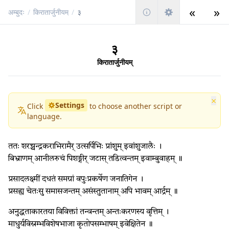
«
»
अम्बुदः
/
किरातार्जुनीयम्
/
३
३
किरातार्जुनीयम्
×
Settings
Click
to choose another script or
language.
ततः शरच्चन्द्रकराभिरामैर् उत्सर्पिभिः प्रांशुम् इवांशुजालैः ।
बिभ्राणम् आनीलरुचं पिशङ्गीर् जटास् तडित्वन्तम् इवाम्बुवाहम् ॥
प्रसादलक्ष्मीं दधतं समग्रां वपुःप्रकर्षेण जनातिगेन ।
प्रसह्य चेतःसु समासजन्तम् असंस्तुतानाम् अपि भावम् आर्द्रम् ॥
अनुद्धताकारतया विविक्तां तन्वन्तम् अन्तःकरणस्य वृत्तिम् ।
माधुर्यविस्रम्भविशेषभाजा कृतोपसम्भाषम् इवेक्षितेन ॥