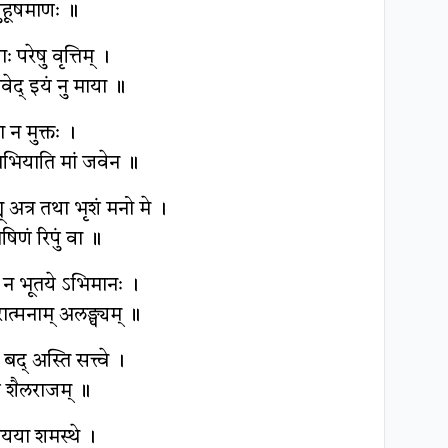
ुहूषमाणः ॥
रेषु वृत्तिम् ।
भवेद् इयं नु माया ॥
 न मुक्तः ।
अभियाति मां जवेन ॥
् अत्र तथा भृशं मनो मे ।
िणं रिपुं वा ॥
ष न भूतये ऽभिमानः ।
ुरात्मनाम् अलङ्घ्यम् ॥
द् अस्ति सत्त्वे ।
 शैलराजम् ॥
मायया शमस्थे ।