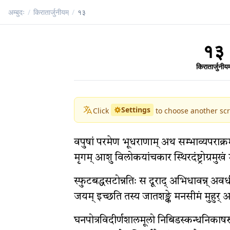
अम्बुदः
/
किरातार्जुनीयम्
/
१३
१३
किरातार्जुनीयम
Settings
Click
to choose another scr
वपुषां परमेण भूधराणाम् अथ सम्भाव्यपराक्रम
मृगम् आशु विलोकयांचकार स्थिरदंष्ट्रोग्रमुखं म
स्फुटबद्धसटोन्नतिः स दूराद् अभिधावन्न् अवध
जयम् इच्छति तस्य जातशङ्के मनसीमं मुहुर् 
घनपोत्रविदीर्णशालमूलो निबिडस्कन्धनिकाषरु