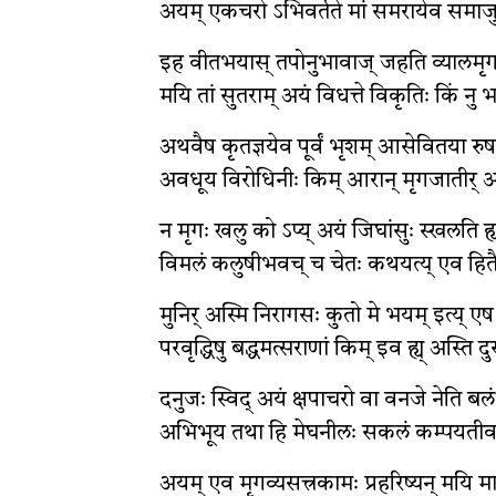
अयम् एकचरो ऽभिवर्तते मां समरायेव समाज
इह वीतभयास् तपोनुभावाज् जहति व्यालमृगाः प
मयि तां सुतराम् अयं विधत्ते विकृतिः किं नु 
अथवैष कृतज्ञयेव पूर्वं भृशम् आसेवितया रुषा
अवधूय विरोधिनीः किम् आरान् मृगजातीर् 
न मृगः खलु को ऽप्य् अयं जिघांसुः स्खलति ह्य
विमलं कलुषीभवच् च चेतः कथयत्य् एव हितैष
मुनिर् अस्मि निरागसः कुतो मे भयम् इत्य् ए
परवृद्धिषु बद्धमत्सराणां किम् इव ह्य् अस्ति द
दनुजः स्विद् अयं क्षपाचरो वा वनजे नेति बलं ब
अभिभूय तथा हि मेघनीलः सकलं कम्पयतीव
अयम् एव मृगव्यसत्त्रकामः प्रहरिष्यन् मयि 