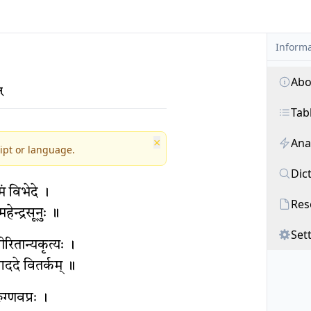
Informa
Abo
्
Tab
×
Ana
ipt or language.
Dic
ं विभेदे ।
Res
हेन्द्रसूनुः ॥
Set
ीरितान्यकृत्यः ।
आददे वितर्कम् ॥
ग्णवप्रः ।