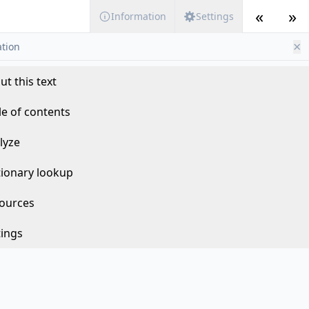
«
»
Information
Settings
×
tion
ut this text
le of contents
lyze
tionary lookup
ources
tings