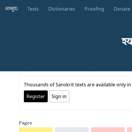
Texts
Dictionaries
Proofing
Donate
अम्बुदः
श्
Thousands of Sanskrit texts are available only in 
Register
Sign in
Pages