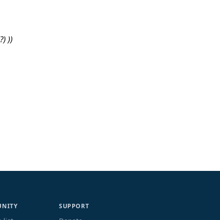
?) ))
NITY
SUPPORT