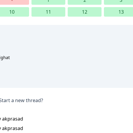
-
1
2
3
10
11
12
13
lghat
Start a new thread?
y
akprasad
y
akprasad