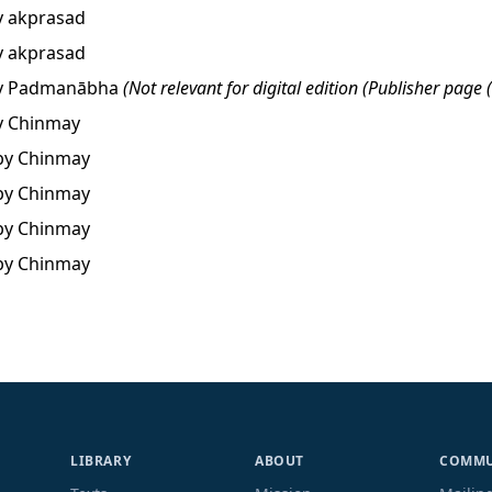
y
akprasad
y
akprasad
y
Padmanābha
(Not relevant for digital edition (Publisher page (
y
Chinmay
by
Chinmay
by
Chinmay
by
Chinmay
by
Chinmay
LIBRARY
ABOUT
COMMU