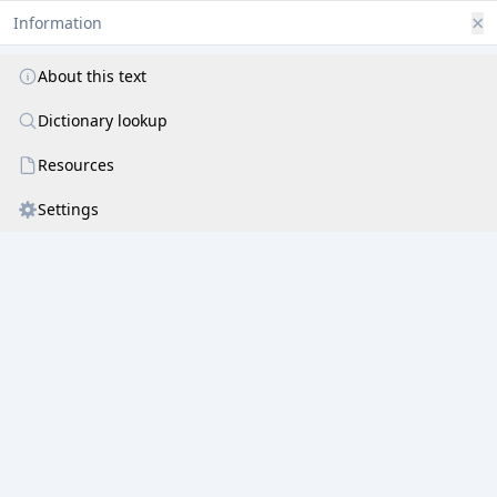
विधिविष्णुमुखैर्देवैरर्च्यमानपदाम्बुज ।
×
Information
अप्रमेय हरेशान वैद्यनाथ नमोऽस्तु ते ॥ ४ ॥
About this text
रामलक्ष्मणसूर्येन्दुजटायुःश्रुतिपूजित ।
मदनान्तक सर्वेश वैद्यनाथ नमोऽस्तु ते ॥ ५ ॥
Dictionary lookup
प्रपञ्चभिषगीशान नीलकण्ठ महेश्वर ।
Resources
विश्वनाथ महादेव वैद्यनाथ नमोऽस्तु ते ॥ ६ ॥
Settings
उमापते लोकनाथ मणिमन्त्रौषधीश्वर ।
दीनबन्धो दयासिन्धो वैद्यनाथ नमोऽस्तु ते ॥ ७ ॥
त्रिगुणातीत चिद्रूप तापत्रयविमोचन ।
विरूपाक्ष जगन्नाथ वैद्यनाथ नमोऽस्तु ते ॥ ८ ॥
भूतप्रेतपिशाचादेरुच्चाटनविचक्षण ।
कुष्टादिसर्वरोगाणां संहर्त्रे ते नमो नमः ॥ ९ ॥
जात्यन्धपङ्गु
कुब्जादेर्दिव्यरूपप्रदायिने ।
अनेकमृकजन्तूनां दिव्यवाग्दायिने नमः ॥ १० ॥