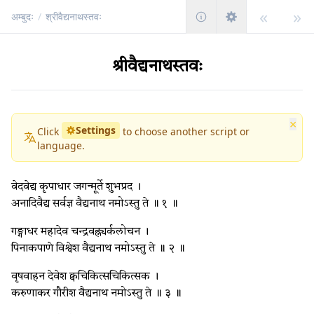
«
»
अम्बुदः
/
श्रीवैद्यनाथस्तवः
श्रीवैद्यनाथस्तवः
×
Settings
Click
to choose another script or
language.
वेदवेद्य कृपाधार जगन्मूर्ते शुभप्रद ।
अनादिवैद्य सर्वज्ञ वैद्यनाथ नमोऽस्तु ते ॥ १ ॥
गङ्गाधर महादेव चन्द्रवह्न्यर्कलोचन ।
पिनाकपाणे विश्वेश वैद्यनाथ नमोऽस्तु ते ॥ २ ॥
वृषवाहन देवेश क्वचिकित्सचिकित्सक ।
करुणाकर गौरीश वैद्यनाथ नमोऽस्तु ते ॥ ३ ॥