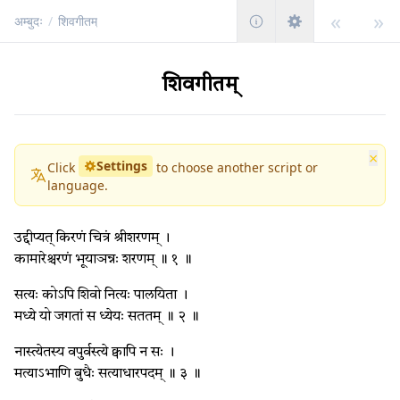
«
»
अम्बुदः
/
शिवगीतम्
शिवगीतम्
×
Settings
Click
to choose another script or
language.
उद्दीप्यत् किरणं चित्रं श्रीशरणम् ।
कामारेश्चरणं भूयाञन्नः शरणम् ॥ १ ॥
सत्यः कोऽपि शिवो नित्यः पालयिता ।
मध्ये यो जगतां स ध्येयः सततम् ॥ २ ॥
नास्त्येतस्य वपुर्वस्त्ये क्वापि न सः ।
मत्याऽभाणि बुधैः सत्याधारपदम् ॥ ३ ॥