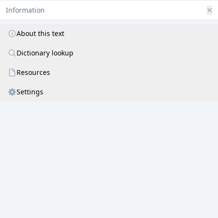
उक्तं सूक्ष्मतमं द्वेधैकं परमम् ।
×
Information
रूपं रूपतया किं च स्थानतया ॥ ४ ॥
About this text
सोऽणुः स्यादणुतो धातैषां जगताम् ।
तच्छक्तिर्महतो विज्ञेया महती ॥ ५ ॥
Dictionary lookup
गत्वा तिष्ठति ना यत्स्वं हार्दपदम् ।
Resources
अग्राह्यस्य विभोस्तस्य ध्यानमिदम् ॥ ६ ॥
Settings
आत्मानं जगतां राजानं पितरम् ।
आचार्यं च मुहुः सङ्गायामि हरम् ॥ ७ ॥
दीप्यन्तं दिवि तं लोके सर्वभुजम् ।
भूतेशं प्रणुमो मायाकान्तमजम् ॥ ८ ॥
दृश्ये विश्वतनुं पारे निर्वपुषम् ।
गायामः परमं भञक्तज्ञानपुषम् ॥ ९ ॥
अष्टौ ते तनवः त्रातर्विश्वमिदम्
।
वक्त्येतद्भवते माहात्म्यं विशदम् ॥ १० ॥