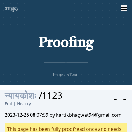
अम्बुदः
Proofing
✦
Projects
Texts
न्यायकोशः
/1123
←
|
→
Edit
|
History
2023-12-26 08:07:59 by kartikbhagwat94@gmail.com
This page has been fully proofread once and needs