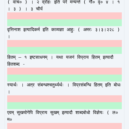
( वाच० ) । २ द्रोहः इति परे मन्यन्ते ( गौ० वृ० ४ । १
। ३ ) । ३ चौर्य
वृत्तिनाश इत्यादिकर्म इति काव्यज्ञा आहुः ( अमरः ३।३।२२८ )
।
हितम् – १ इष्टसाधनम् । यथा यजनं विप्राय हितम् इत्यादौ
हितशब्द -
स्यार्थः । अत्र संबन्धश्चतुर्थ्यर्थः । विप्रसंबन्धि हितम् इति बोधः
।
एवम् सुखयोगेपि विप्राय सुखम् इत्यादौ शाब्दबोधो विज्ञेयः ( ल०
म०