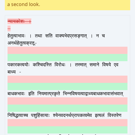
a second look.
न्यायकोशः ।
हेतुत्वाभावः । तथा सति वाक्यभेदप्रसङ्गात् । न च
अनर्थहेतुत्वक्रतू-
पकारकत्वयोः कश्चिदस्ति विरोधः । तस्मात् समाने विषये एव
बाध्य -
बाधकभावः इति नियमात्प्रकृते भिन्नविषयत्वाद्वाध्यबाधकभावासंभवात्
निषिद्धत्वाच्च पशुहिंसायाः श्येनवदनर्थप्रापकत्वमेव इत्यलं विस्तरेण