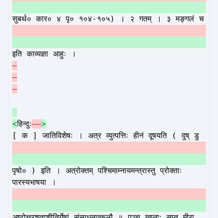
सुबर्थ० कार० ४ पृ० १०४-१०५) । २ गतम् । ३ मङ्गलं च
इति काव्यज्ञा आहुः ।
-
<
हिन्दुः
-
>
[ क ] जातिविशेषः । अत्र व्युत्पत्तिः हीनं दूषयति ( दुष् डु
पृषो० ) इति । अत्रोक्तम् पश्चिमाम्नायमन्त्रास्तु प्रोक्ताः
पारस्यभाषया ।
अष्टोत्तरशताशीतिर्येषां संसाधनात्कलौ ॥ पञ्च खानाः सप्त मीरा