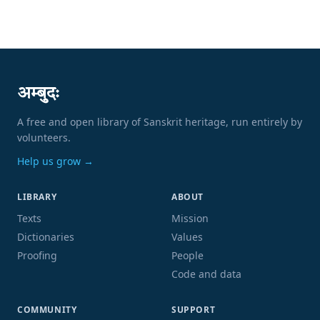
अम्बुदः
A free and open library of Sanskrit heritage, run entirely by
volunteers.
Help us grow →
LIBRARY
ABOUT
Texts
Mission
Dictionaries
Values
Proofing
People
Code and data
COMMUNITY
SUPPORT