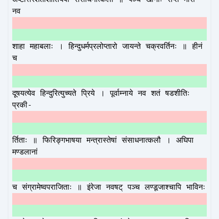
नव
शाहा महाबलाः । हिन्दुधर्मप्रलोप्तारो जायन्ते चक्रवर्तिनः ॥ हीनं
च
दूषयत्येव हिन्दुरित्युच्यते प्रिये । पूर्वाम्नाये नव शतं षडशीतिः
प्रकी-
र्तिताः ॥ फिरिङ्गभाषया मन्त्रास्तेषां संसाधनात्कलौ । अघिपा
मण्डलानां
च संग्रामेष्वपराजिताः ॥ इंरेजा नवषट् पञ्च लण्डूजाश्चापि भाविनः