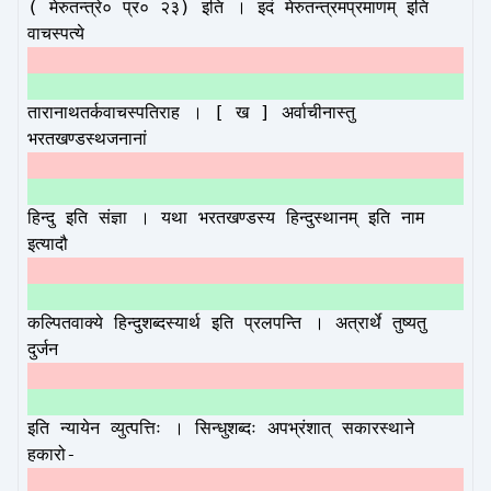
( मेरुतन्त्रे० प्र० २३) इति । इदं मेरुतन्त्रमप्रमाणम् इति
वाचस्पत्ये
तारानाथतर्कवाचस्पतिराह । [ ख ] अर्वाचीनास्तु
भरतखण्डस्थजनानां
हिन्दु इति संज्ञा । यथा भरतखण्डस्य हिन्दुस्थानम् इति नाम
इत्यादौ
कल्पितवाक्ये हिन्दुशब्दस्यार्थ इति प्रलपन्ति । अत्रार्थे तुष्यतु
दुर्जन
इति न्यायेन व्युत्पत्तिः । सिन्धुशब्दः अपभ्रंशात् सकारस्थाने
हकारो-