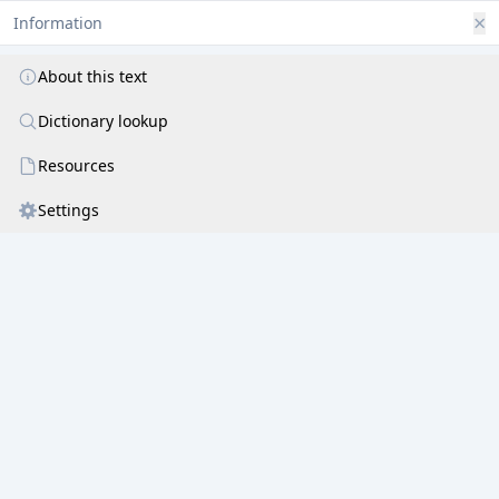
रत्नांशुसूर्यकिरणानुविकासितं तत् ॥ २ ॥
×
Information
प्रातः
स्मरामि सुरधेनुपयोधराय-
मानं चतुष्टयकराम्बुजमम्बिकायाः ।
About this text
पुण्ड्रेक्षुचापमदनास्त्रभुजंगपाश-
Dictionary lookup
रत्नाङ्कुशोज्ज्वलितकङ्कणभूषणाढ्यम् ॥ ३॥
Resources
प्रातः स्मरामि पृथिवीजलवह्निवायु-
व्योमादिरूपमखिलं च पदारविन्दम् ।
Settings
यद्रेणुमाप्य कमलासनमाधवेशाः
कुर्वन्ति विश्वहरणस्थितिसर्गकेलिम् ॥ ४ ॥
प्रातः स्मरामि मुखपङ्कजमन्दहासं
मन्दस्मिताधरतिरस्कृतचन्द्रबिम्बम् ।
याद्दश्यकेन फणिताखिलवेदशास्त्र-
त
...
कचक्ररथमंङ्गजयोधनस्य
(?)
॥ ५ ॥
यः श्लोकपञ्चकमिदं पठति प्रभाते
धर्मादिदं परहितं कथितं हरेण ।
तस्मै ददाति पदवीमणिमादिरूपांतृप्तातपोभिरचलां त्रिपुरा भवानी ॥ ६ ॥