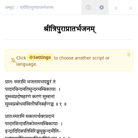
«
»
अम्बुदः
/
श्रीत्रिपुराप्रातर्भजनम्
श्रीत्रिपुराप्रातर्भजनम्
×
Settings
Click
to choose another script or
language.
प्रातः स्मरामि भजतामभयङ्करं तं
पादारविन्दमतिसुन्दरमम्बिकायाः ।
दुस्स्वप्नदोषहरणं करणं सुखानां
सुस्वप्नबोधमखिलौघनिबर्हणञ्च ॥ १ ॥
प्रातःस्मरामि सकलार्थवरप्रदानं
पादारविन्दमतिकोमलमम्बिकायाः ।
इन्द्रादिदिक्पतिविरिञ्चमुकुन्दमौलि-