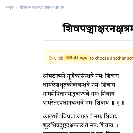
अम्बुदः
/
शिवपञ्चाक्षरनक्षत्रमालास्तोत्रम्
शिवपञ्चाक्षरनक्षत्र
Settings
Click
to choose another scr
श्रीमदात्मने गुणैकसिन्धवे नमः शिवाय
धामलेशधूतकोकबन्धवे नमः शिवाय ।
नामशेषितानमद्भवान्धवे नमः शिवाय
पामरेतरप्रधानबन्धवे नमः शिवाय ॥ १ ॥
कालभीतविप्रवालपाल ते नमः शिवाय
शूलभिन्नदुष्टदक्षफाल ते नमः शिवाय ।