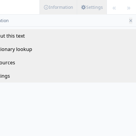
«
»
Information
Settings
×
tion
ut this text
tionary lookup
ources
tings