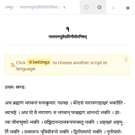
«
»
अम्बुदः
/
नारायणपूर्वतापिनीयोपनिषत्
/
१
१
नारायणपूर्वतापिनीयोपनिषत्
×
Settings
Click
to choose another script or
language.
प्रथमः खण्डः
अ­थ­ ­ब्र­ह्मा­णं­ ­भ­ग­व­न्तं­ ­स­न­त्कु­मा­रः­ ­प­प्र­च्छ­ ­।­ ­की­दृ­शं­ ­ना­रा­य­णा­ष्टा­क्ष­रं­ ­भ­व­ती­ति­ ­
व्या­च­ष्टे­ ­।­ ­अ­थ­ ­यो­ ­वै­ ­ना­रा­य­णः­ ­स­ ­भ­ग­वा­न्­ ­प­र­ब्र­ह्म­ण­ ­आ­न­न्दो­ ­भ­व­ति­ ­।­ ­ज्ञा­
त्वा­ ­जी­व­न्मु­क्तो­ ­भ­व­ति­ ­।­ ­स­च्चि­दा­न­न्द­स्व­रू­प­प­र­व­स्तु­ ­भ­व­ति­ ­।­ ­अ­ष्टा­क्ष­रं­ ­अ­ष्ट­मू­
र्ति­ ­भ­व­ति­ ­।­ ­प्र­थ­म­रू­पः­ ­पृ­थि­वी­रू­पो­ ­भ­व­ति­ ­।­ ­द्वि­ती­य­मा­पो­ ­भ­व­ति­ ­।­ ­तृ­ती­य­स्ते­