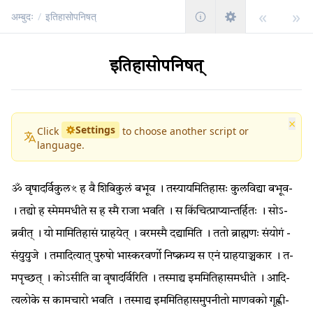
«
»
अम्बुदः
/
इतिहासोपनिषत्
इतिहासोपनिषत्
×
Settings
Click
to choose another script or
language.
ॐ­ ­वृ­षा­द­र्वि­कु­ल­ꣳ­ ­ह­ ­वै­ ­शि­बि­कु­लं­ ­ब­भू­व­ ­।­ ­त­स्या­य­मि­ति­हा­सः­ ­कु­ल­वि­द्या­ ­ब­भू­व­
­।­ ­त­द्यो­ ­ह­ ­स्मे­म­म­धी­ते­ ­स­ ­ह­ ­स्मै­ ­रा­जा­ ­भ­व­ति­ ­।­ ­स­ ­किं­चि­त्प्रा­प्या­न्त­र्हि­तः­ ­।­ ­सो­ऽ­
ब्र­वी­त्­ ­।­ ­यो­ ­मा­मि­ति­हा­सं­ ­ग्रा­ह­ये­त्­ ­।­ ­व­र­म­स्मै­ ­द­द्या­मि­ति­ ­।­ ­त­तो­ ­ब्रा­ह्म­णः­ ­सं­यो­गं­ ­
सं­यु­यु­जे­ ­।­ ­त­मा­दि­त्या­त्­ ­पु­रु­षो­ ­भा­स्क­र­व­र्णो­ ­नि­ष्क्र­म्य­ ­स­ ­ए­नं­ ­ग्रा­ह­या­ञ्च­का­र­ ­।­ ­त­
म­पृ­च्छ­त्­ ­।­ ­को­ऽ­सी­ति­ ­वा­ ­वृ­षा­द­र्वि­रि­ति­ ­।­ ­त­स्मा­द्य­ ­इ­म­मि­ति­हा­स­म­धी­ते­ ­।­ ­आ­दि­
त्य­लो­के­ ­स­ ­का­म­चा­रो­ ­भ­व­ति­ ­।­ ­त­स्मा­द्य­ ­इ­म­मि­ति­हा­स­मु­प­नी­तो­ ­मा­ण­व­को­ ­गृ­ह्णी­