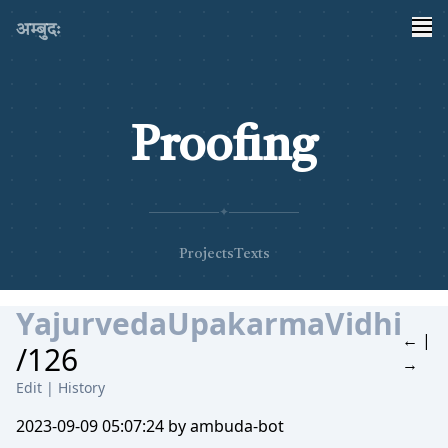
अम्बुदः
Proofing
✦
Projects
Texts
YajurvedaUpakarmaVidhi
←
|
/126
→
Edit
|
History
2023-09-09 05:07:24 by ambuda-bot