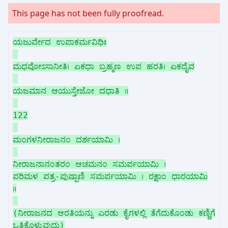
This page has not been fully proofread.
ಯಜುರ್ವೇದ ಉಪಾಕರ್ಮವಿಧಿಃ
ಮಧವೋಽಸಾನೀತಿ। ಏಕಧಾ ಬ್ರಹ್ಮಣ ಉಪ ಹರತಿ। ಏಕದೈವ
ಯಜಮಾನ ಆಯುಸ್ತೇಜೋ ದಧಾತಿ ॥
122
ಮಂಗಳನೀರಾಜನಂ ದರ್ಶಯಾಮಿ ।
ನೀರಾಜನಾನಂತರಂ ಆಚಮನಂ ಸಮರ್ಪಯಾಮಿ ।
ಪರಿಮಳ ಪತ್ರ-ಪುಷ್ಪಾಣಿ ಸಮರ್ಪಯಾಮಿ । ರಕ್ಷಾಂ ಧಾರಯಾಮಿ
॥
(ನೀರಾಜನದ ಆರತಿಯನ್ನು ಎರಡು ಕೈಗಳಲ್ಲಿ ತೆಗೆದುಕೊಂಡು ಕಣ್ಣಿಗೆ
ಒತ್ತಿಕೊಳ್ಳುವುದು)