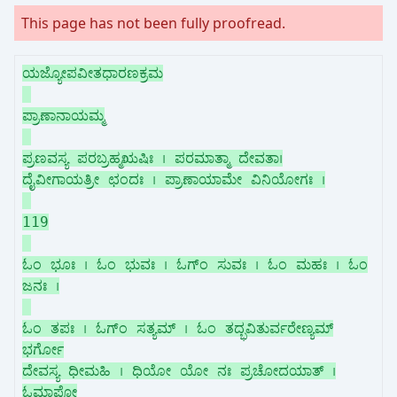
This page has not been fully proofread.
ಯಜ್ಯೋಪವೀತಧಾರಣಕ್ರಮ
ಪ್ರಾಣಾನಾಯಮ್ಮ
ಪ್ರಣವಸ್ಯ ಪರಬ್ರಹ್ಮಋಷಿಃ । ಪರಮಾತ್ಮಾ ದೇವತಾ।
ದೈವೀಗಾಯತ್ರೀ ಛಂದಃ । ಪ್ರಾಣಾಯಾಮೇ ವಿನಿಯೋಗಃ ।
119
ಓಂ ಭೂಃ । ಓಂ ಭುವಃ । ಓಗ್ಂ ಸುವಃ । ಓಂ ಮಹಃ । ಓಂ
ಜನಃ ।
ಓಂ ತಪಃ । ಓಗ್ಂ ಸತ್ಯಮ್ । ಓಂ ತದ್ಭವಿತುರ್ವರೇಣ್ಯಮ್
ಭರ್ಗೋ
ದೇವಸ್ಯ ಧೀಮಹಿ । ಧಿಯೋ ಯೋ ನಃ ಪ್ರಚೋದಯಾತ್ ।
ಓಮಾಪೋ