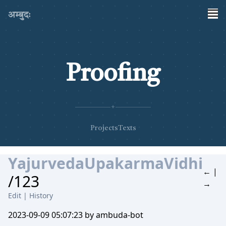
अम्बुदः
Proofing
✦
Projects
Texts
YajurvedaUpakarmaVidhi
←
|
/123
→
Edit
|
History
2023-09-09 05:07:23 by ambuda-bot