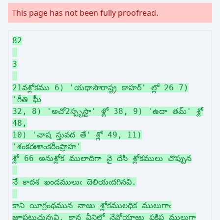
This page has not been fully proofread.
82
3
21వశ్లోకము 6) 'యథాసౌరాష్ట్ర కాహర్' ల్లో 26 7)
'గీతి ఘీ
32, 8) 'అచో2స్పృస్టా' ళ్లో 38, 9) 'ఉదా తమ్' శ్లో
48,
10) 'చాష స్తువద తే' శ్లో 49, 11)
'శంకరఃశాంకరీంప్రాహ'
శ్లో 66 అనుశ్లోక ములాదిగా నై దేసి శ్లోకములు చొప్పున
నే కాదశ ఖండములుఁ దెలియఁదగినవి.
కాని యీగ్రంథమున నాఱు శ్లోకములధిక ములుగాఁ
జూపట్టుచున్నవి. కాన వీనిలో నేవోయాఱు ప్రక్షిప్త ములుగా