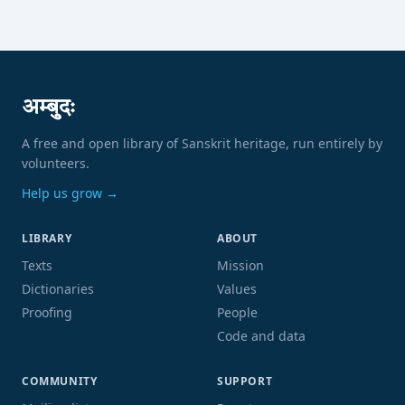
अम्बुदः
A free and open library of Sanskrit heritage, run entirely by
volunteers.
Help us grow →
LIBRARY
ABOUT
Texts
Mission
Dictionaries
Values
Proofing
People
Code and data
COMMUNITY
SUPPORT