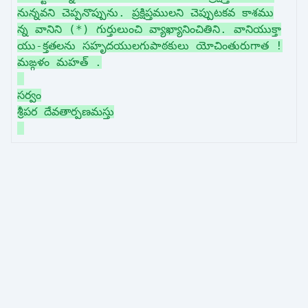
నున్నవని చెప్పనొప్పును. ప్రక్షిప్తములని చెప్పుటకవ కాశము
న్న వానిని (*) గుర్తులుంచి వ్యాఖ్యానించితిని. వానియుక్తా
యు-క్తతలను సహృదయులగుపాఠకులు యోచింతురుగాత !
మఙ్గళం మహత్ .
సర్వం
శ్రీపర దేవతార్పణమస్తు