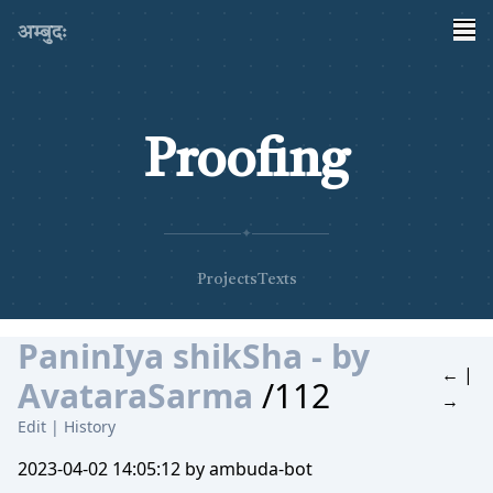
अम्बुदः
Proofing
✦
Projects
Texts
PaninIya shikSha - by
←
|
AvataraSarma
/112
→
Edit
|
History
2023-04-02 14:05:12 by ambuda-bot