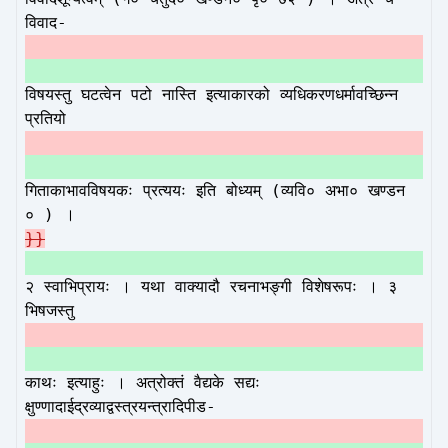
विवाद-
विषयस्तु घटत्वेन पटो नास्ति इत्याकारको व्यधिकरणधर्मावच्छिन्न
प्रतियो
गिताकाभावविषयकः प्रत्ययः इति बोध्यम् (व्यवि० अभा० खण्डन
० ) ।
}}
२ स्वाभिप्रायः । यथा वाक्यादौ रचनाभङ्गी विशेषरूपः । ३
भिषजस्तु
काथः इत्याहुः । अत्रोक्तं वैद्यके सद्यः
क्षुण्णादाईद्रव्याद्वस्त्रयन्त्रादिपीड-