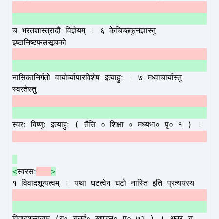
च भरतशास्त्रादौ विज्ञेयम् । ६ केचिच्छकुनज्ञास्तु
इष्टानिष्टफलसूचको
नासिकानिर्गतो वायोर्व्यापारविशेष इत्याहुः । ७ मध्वाचार्यास्तु
स्वरतेस्तु
स्वरः विष्णुः इत्याहुः ( तैत्ति ० शिक्षा ० मध्यभा० पृ० १ ) ।
<
स्वरसः
–
>
१ विवादशून्यत्वम् । यथा घटत्वेन घटो नास्ति इति प्रत्ययस्य
विवादशून्यत्वम् (ग० चतुर्द० खण्डन० पृ० ७२ ) । अत्र च