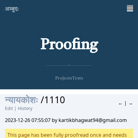
अम्बुदः
Proofing
✦
Projects
Texts
न्यायकोशः
/1110
←
|
→
Edit
|
History
2023-12-26 07:55:07 by kartikbhagwat94@gmail.com
This page has been fully proofread once and needs