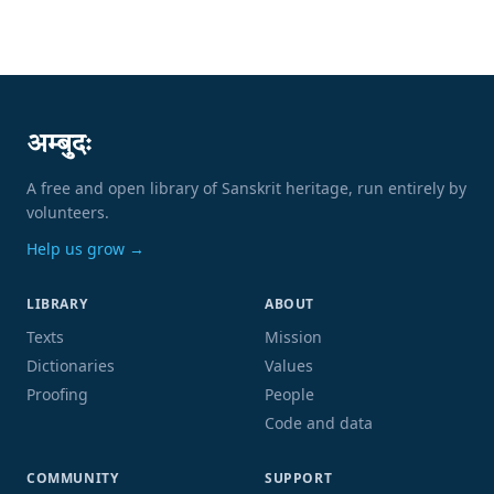
अम्बुदः
A free and open library of Sanskrit heritage, run entirely by
volunteers.
Help us grow →
LIBRARY
ABOUT
Texts
Mission
Dictionaries
Values
Proofing
People
Code and data
COMMUNITY
SUPPORT