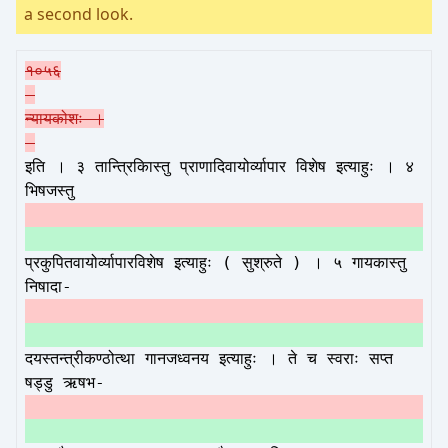
a second look.
१०५६
न्यायकोशः ।
इति । ३ तान्त्रिकिास्तु प्राणादिवायोर्व्यापार विशेष इत्याहुः । ४
भिषजस्तु
प्रकुपितवायोर्व्यापारविशेष इत्याहुः ( सुश्रुते ) । ५ गायकास्तु
निषादा-
दयस्तन्त्रीकण्ठोत्था गानजध्वनय इत्याहुः । ते च स्वराः सप्त
षड्डु ऋषभ-