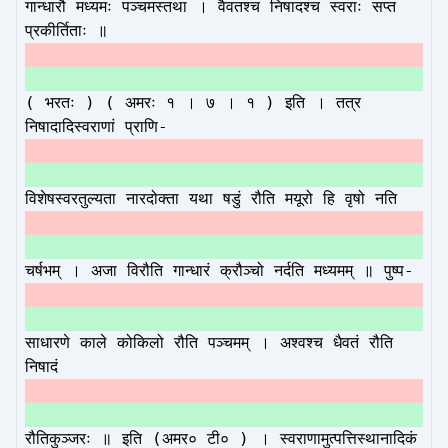
गान्धारौ मध्यमः पञ्चमस्तथा । वैवतश्च निषादश्च स्वराः सप्त
प्रकीर्तिताः ॥
( भरतः ) ( अमरः १ । ७ । १ ) इति । तत्र
निषादादिस्वराणां प्राणि-
विशेषस्वरतुल्यता नारदोक्ता यथा षडुं रौति मयूरो हि वृषो नति
चर्षभम् । अजा विरौति गान्धारं क्रौञ्चो नर्दति मध्यमम् ॥ पुष्प-
साधारणे काले कोकिलो रौति पञ्चमम् । अश्वश्च धैवतं रौति
निषादं
रौतिकुञ्जरः ॥ इति (अमर० टी० ) । स्वराणामुत्पत्तिस्थानादिकं