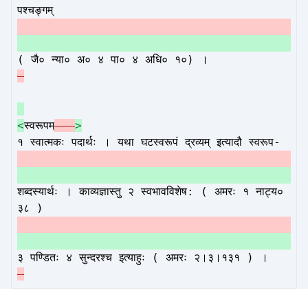
पश्चङ्गम्
( जै० न्या० अ० ४ पा० ४ अधि० १०) ।
<
स्वरूपम्
–
>
१ स्वात्मकः पदार्थः । यथा घटस्वरूपं द्रव्यम् इत्यादौ स्वरूप-
शब्दस्यार्थः । काव्यज्ञास्तु २ स्वभावविशेष: ( अमरः १ नाट्य०
३८ )
३ पण्डितः ४ सुन्दरश्च इत्याहुः ( अमरः २।३।१३१ ) ।