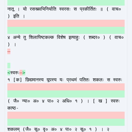
नातू । यो रसस्त्वभिनिर्याति स्वरसः स प्रकीर्तितः ॥ ( वाच०
) इति ।
४ अन्ये तु शिलापिष्टकल्क विशेष इत्याहुः ( शब्दर० ) ( वाच०
) ।
<
स्वरुः
–
>
१ [क] छिद्यमानस्य यूपस्य यः प्रथमं पतितः शकलः स स्वरुः
( जै० न्या० अ० ४ पा० २ अधि० १ ) । [ ख ] स्वरुः
काष्ठ-
शकलम् (जै० सू० वृ० अ० ४ पा० २ सू० १ ) । २