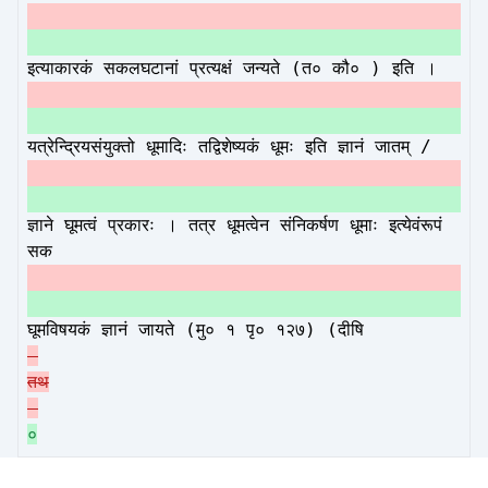
इत्याकारकं सकलघटानां प्रत्यक्षं जन्यते (त० कौ० ) इति ।
यत्रेन्द्रियसंयुक्तो धूमादिः तद्विशेष्यकं धूमः इति ज्ञानं जातम् /
ज्ञाने घूमत्वं प्रकारः । तत्र धूमत्वेन संनिकर्षण धूमाः इत्येवंरूपं
सक
घूमविषयकं ज्ञानं जायते (मु० १ पृ० १२७) (दीषि
तथ
०