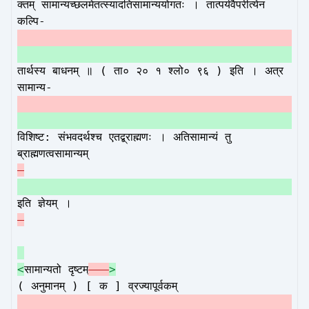
क्तम् सामान्यच्छलमेतत्स्यादतिसामान्ययोगतः । तात्पर्यवैपरीत्येन
कल्पि-
तार्थस्य बाधनम् ॥ ( ता० २० १ श्लो० ९६ ) इति । अत्र
सामान्य-
विशिष्ट: संभवदर्थश्च एतद्ब्राह्मणः । अतिसामान्यं तु
ब्राह्मणत्वसामान्यम्
इति ज्ञेयम् ।
<
सामान्यतो दृष्टम्
–
>
( अनुमानम् ) [ क ] व्रज्यापूर्वकम्