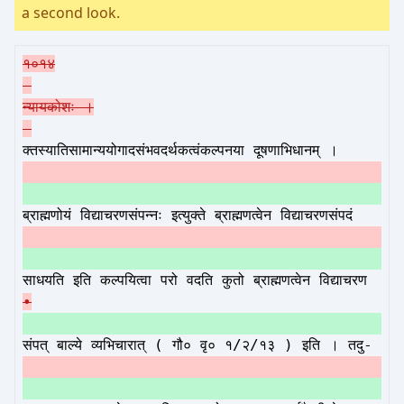
a second look.
१०१४
न्यायकोशः ।
क्तस्यातिसामान्ययोगादसंभवदर्थकत्वंकल्पनया दूषणाभिधानम् ।
ब्राह्मणोयं विद्याचरणसंपन्नः इत्युक्ते ब्राह्मणत्वेन विद्याचरणसंपदं
साधयति इति कल्पयित्वा परो वदति कुतो ब्राह्मणत्वेन विद्याचरण
•
संपत् बाल्ये व्यभिचारात् ( गौ० वृ० १/२/१३ ) इति । तदु-