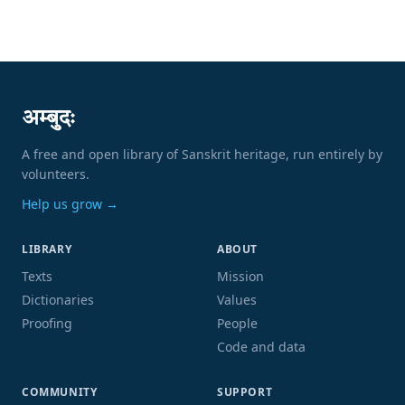
अम्बुदः
A free and open library of Sanskrit heritage, run entirely by
volunteers.
Help us grow →
LIBRARY
ABOUT
Texts
Mission
Dictionaries
Values
Proofing
People
Code and data
COMMUNITY
SUPPORT