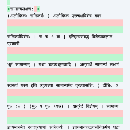
<
सामान्यलक्षण:
>
(अलौकिकः संनिकर्षः ) अलौकिक प्रत्यक्षविशेष कार
संनिकर्षविशेषः । स च १ क ] इन्द्रियसंबद्ध विशेष्यकज्ञान
प्रकारी-
भूतं सामान्यम् । यथा घटत्वधूमत्वादि । अत्रार्थे सामान्यं लक्षणं
स्वरूपं यस्य इति व्युत्पत्त्या सामान्यमेव प्रत्यासत्तिः ( दीघि० २
पृ० ८० ) (मु० १ पृ० १२७) । अत्रेदं विज्ञेयम् । सामान्य
ज्ञायमानमेव स्वाश्रयाणां संनिकर्षः । ज्ञायमानघटत्वसंनिकर्षण घटा