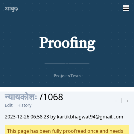
अम्बुदः
Proofing
✦
Projects
Texts
न्यायकोशः
/1068
←
|
→
Edit
|
History
2023-12-26 06:58:23 by kartikbhagwat94@gmail.com
This page has been fully proofread once and needs