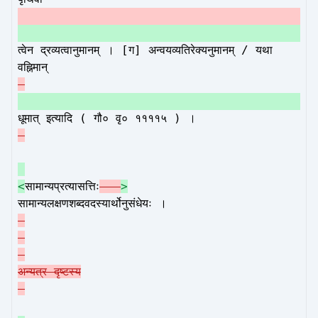
त्वेन द्रव्यत्वानुमानम् । [ग] अन्वयव्यतिरेक्यनुमानम् / यथा
वह्निमान्
धूमात् इत्यादि ( गौ० वृ० ११११५ ) ।
<
सामान्यप्रत्यासत्तिः
-
>
सामान्यलक्षणशब्दवदस्यार्थोनुसंधेयः ।
-
अन्यत्र दृष्टस्य