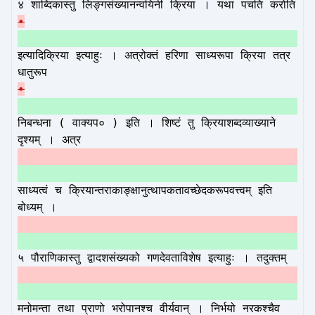
४ शाब्दिकास्तु लिङ्गसंख्यानन्वयिनी क्रिया । यथा पचति करोति
•
इत्यादिक्रिया इत्याहुः । अत्रोक्तं हरिणा साध्यरूपा क्रिया तत्र
धातुरूप
•
निबन्धना ( वाक्यप० ) इति । शिष्टं तु क्रियाशब्दव्याख्याने
दृश्यम् । अत्र
साध्यत्वं च क्रियान्तराकाङ्क्षानुत्थापकतावच्छेदकरूपवत्त्वम् इति
बोध्यम् ।
५ पौराणिकास्तु द्वादशसंख्यको गणदेवताविशेष इत्याहुः । तदुक्तम्
मनोमन्ता तथा प्राणो भरोपानश्च वीर्यवान् । निर्भयो नरकश्चैव