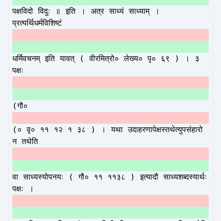
पक्षविदो विदुः ॥ इति । अत्र साध्यं साध्याम् ।
प्रत्यर्थिधर्मविशिष्टं
धर्मिवचनम् इति यावत् ( वीरमित्रो० लेख्य० पृ० ६९ ) । ३
पक्षः
(गौ०
(० वृ० ११ १२ १ ३८ ) । यथा उदाहरणापेक्षस्तथेत्युपसंहारो
न तथेति
वा साध्यस्योपनयः ( गौ० ११ ११३८ ) इत्यादौ साध्यशब्दस्यार्थः
पक्षः ।