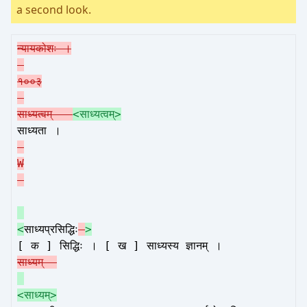
a second look.
न्यायकोशः ।
१००३
साध्यत्वम् -
<साध्यत्वम्>
साध्यता ।
W
<
साध्यप्रसिद्धिः
–
>
[ क ] सिद्धिः । [ ख ] साध्यस्य ज्ञानम् ।
साध्यम् -
<साध्यम्>