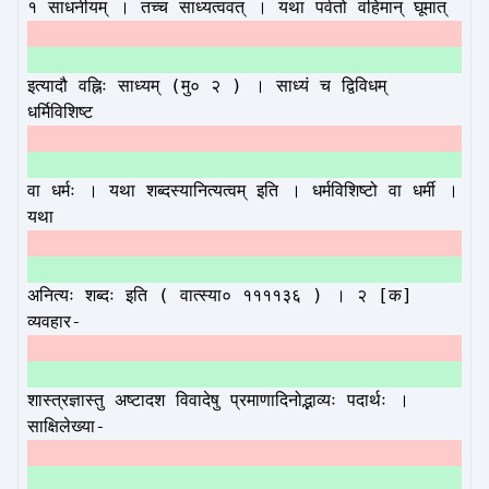
१ साधनीयम् । तच्च साध्यत्ववत् । यथा पर्वतो वहिमान् घूमात्
इत्यादौ वह्निः साध्यम् (मु० २ ) । साध्यं च द्विविधम्
धर्मिविशिष्ट
वा धर्मः । यथा शब्दस्यानित्यत्वम् इति । धर्मविशिष्टो वा धर्मी ।
यथा
अनित्यः शब्दः इति ( वात्स्या० ११११३६ ) । २ [क]
व्यवहार-
शास्त्रज्ञास्तु अष्टादश विवादेषु प्रमाणादिनोद्भाव्यः पदार्थः ।
साक्षिलेख्या-