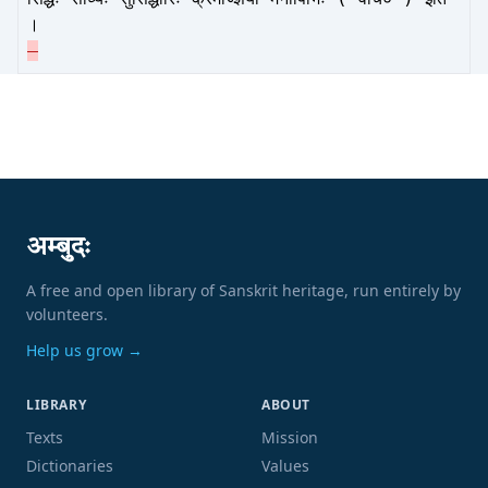
।
अम्बुदः
A free and open library of Sanskrit heritage, run entirely by
volunteers.
Help us grow →
LIBRARY
ABOUT
Texts
Mission
Dictionaries
Values