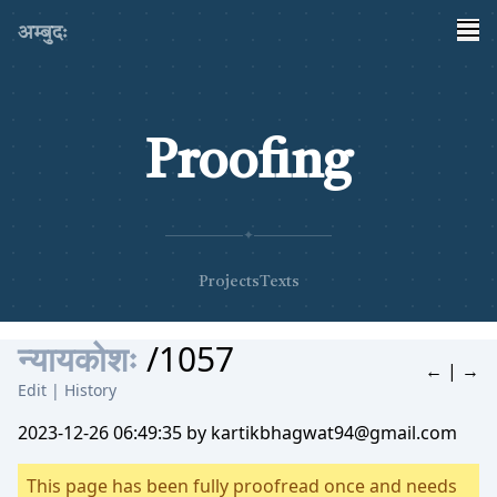
अम्बुदः
Proofing
✦
Projects
Texts
न्यायकोशः
/1057
←
|
→
Edit
|
History
2023-12-26 06:49:35 by kartikbhagwat94@gmail.com
This page has been fully proofread once and needs