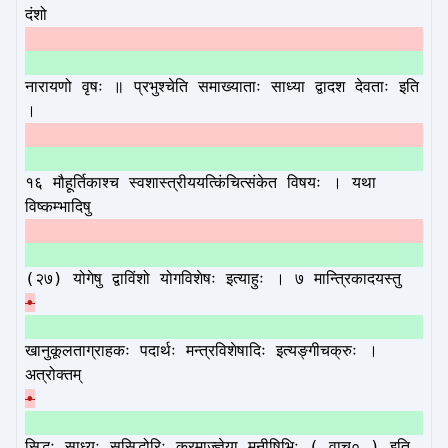
दंशो
नारायणो वृषः ॥ प्रभुश्चेति समाख्याताः साध्या द्वादश देवताः इति
।
१६ मौहूर्तिकाश्च स्वशास्त्रीययत्किंचित्संकेत विषयः । यथा
विष्कम्भादिषु
(२७) योगेषु द्वाविंशो योगविशेषः इत्याहुः । ७ मान्त्रिकादयस्तु
•
खानुकूलताग्राहकः पदार्थः मन्त्रविशेषादिः इत्यङ्गीचक्रुः ।
अत्रोक्तम्
•
सिद्धः साध्यः सुसिद्धोरिः क्रमाज्ज्ञेया मनीषिभिः ( वाच० ) इति