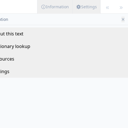
«
»
Information
Settings
×
tion
ut this text
tionary lookup
ources
tings