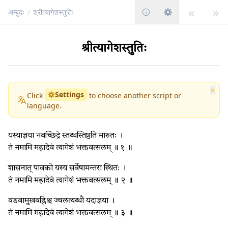
«
»
अम्बुदः
/
श्रीत्यागेशस्तुतिः
श्रीत्यागेशस्तुतिः
×
Settings
Click
to choose another script or
language.
यस्याज्ञया नवच्छिद्रे स्तब्धस्तिष्ठति मारुतः ।
तं नमामि महादेवं त्यागेशं भक्तवत्सलम् ॥ १ ॥
शासनात् पावको यस्य सर्वेषामन्तरा स्थितः ।
तं नमामि महादेवं त्यागेशं भक्तवत्सलम् ॥ २ ॥
वडवामुखवह्निश्च ज्वलत्यब्धौ यदाज्ञया ।
तं नमामि महादेवं त्यागेशं भक्तवत्सलम् ॥ ३ ॥