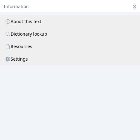
भूतान्यपि विरुद्धानि मिलितानि यदाज्ञया ।
×
Information
तं नमामि महादेवं त्यागेशं भक्तवत्सलम् ॥ ४ ॥
About this text
फलमन्वेति कर्तारं कर्मणां यस्य शासनात् ।
तं नमामि महादेवं त्यागेशं भक्तवत्सलम् ॥ ५ ॥
Dictionary lookup
विनाधारं जगद्येन साधारमिव निश्चलम् ।
Resources
तं नमामि महादेवं त्यागेशं भक्तवत्सलम् ॥ ६ ॥
Settings
औषधे वा मणौ मन्त्रे भाति शक्तिर्यदाज्ञया ।
तं नमामि महादेवं त्यागेशं भक्तवत्सलम् ॥ ७ ॥
नात्येति समयं ज्योतिः सिन्धुः कालश्च यद्भयात् ।
तं नमामि महादेवं त्यागेशं भक्तवत्सलम् ॥ ८ ॥
ब्रह्माच्युताद्यविदितं च शिरः पदं ते
नासा शिलाविहित
...
सुहृत् प्रियायाः ।
तस्मै नमोऽस्तु भवते प्रणतार्तिहन्त्रे
त्यागेश्वराय मयि देहि दयावलोकम् ॥ ९ ॥
॥ इति श्रीत्यागेशस्तुतिः सम्पूर्णा ॥