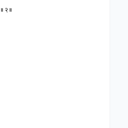
म् ॥ २॥