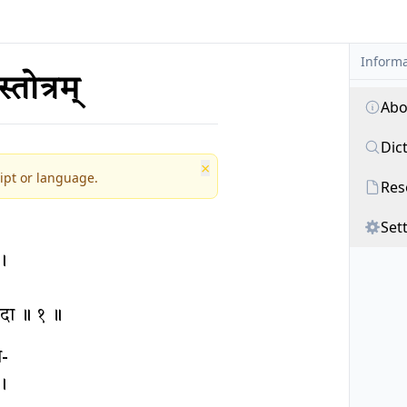
Informa
स्तोत्रम्
Abo
Dic
×
ipt or language.
Res
Set
।
ं सदा ॥ १ ॥
ि-
 ।