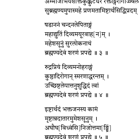
अम्भोजाभयशक्तिकुक्कुटधरं रक्ताङ्गरागोज्ज्वलं
सुब्रह्मण्यमुपास्महे प्रणमतामिष्टार्थसिद्धिप्रद
षडाननं चन्दनलेपिताङ्गं
महाद्युतिं दिव्यमयूरवाह[न]म् ।
महेशसूनुं सुरलोकनाथं
ब्रह्मण्यदेवं शरणं प्रपद्ये ॥ ३ ॥
रुद्रप्रियं दिव्यमनोहराङ्गं
कुष्ठादिरोगान् स्मरणाद्धरन्तम् ।
उच्छिष्टलेपात्तनुशुद्धिदं त्वां
ब्रह्मण्यदेवं शरणं प्रपद्ये ॥ ४ ॥
इष्टार्थदं भक्तजनस्य कामं
मृष्टान्नदातारमुमेशसूनुम् ।
अघौघ[विध्वंसि]निजोत्तमा[ङ्घ्रिं]
ब्रह्मण्यदेवं शरणं प्रपद्ये ॥ ५ ॥