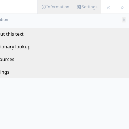
«
»
Information
Settings
×
tion
ut this text
tionary lookup
ources
tings