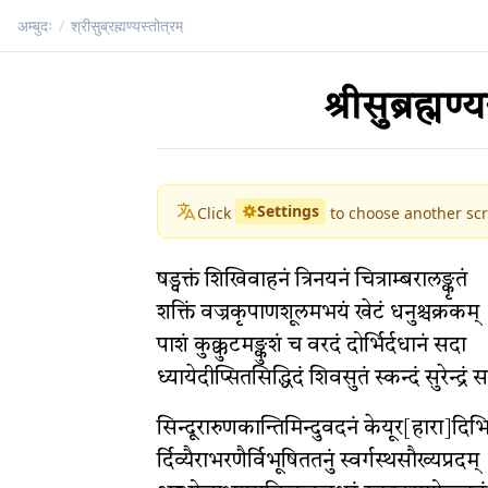
अम्बुदः
/
श्रीसुब्रह्मण्यस्तोत्रम्
श्रीसुब्रह्मण्य
Settings
Click
to choose another scr
षड्वक्तं शिखिवाहनं त्रिनयनं चित्राम्बरालङ्कृतं
शक्तिं वज्रकृपाणशूलमभयं खेटं धनुश्चक्रकम् 
पाशं कुक्कुटमङ्कुशं च वरदं दोर्भिर्दधानं सदा
ध्यायेदीप्सितसिद्धिदं शिवसुतं स्कन्दं सुरेन्द्र
सिन्दूरारुणकान्तिमिन्दुवदनं केयूर[हारा]दि
भ
र्दिव्यैराभरणैर्विभूषिततनुं स्वर्गस्थसौख्यप्रदम्