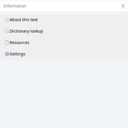
निशातनदयारसाञ्चितविलोकनं दैवतम् ॥ २ ॥
×
Information
कलक्कणितनूपुरं कलितदीनरक्षाकरं
शशाङ्ककृतशेखरं शमितभक्तदैन्योत्करम् ।
About this text
कदा दुरितदुर्लभं कमलभूमनोवल्लभं
Dictionary lookup
महोऽहमवलोकये महितसाहितलब्धये ॥ ३ ॥
Resources
रसज्ञहृदयङ्गमस्फुरदसीमभावोदयां
तदीयरसभावनासमुचितैर्गुणैर्बन्धुराम् ।
Settings
निरर्गलविनिर्गलत्सुरधुनीतरङ्गक्रमां
विधातृवरवर्णनी वितरताद्वचोवैखरीम् ॥ ४ ॥
विदूरय ममापदं वितर भद्रमव्याहतं
विधेहि विमलं यशो विरचय प्रसादं मयि ।
सुधारससहोदरैः शिशिरयान्तरं मामकं
दयारसतरङ्गितैर्भुवनमातरालोकनैः ॥ ५ ॥
त्वामेव यामि शरणं जगदम्ब वाणि
शीतांशुखण्डपरिशोभितमौलिभागे ।
वाचालनूपुरसमञ्चितपादपद्मे