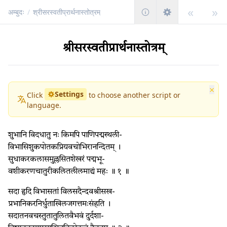
«
»
अम्बुदः
/
श्रीसरस्वतीप्रार्थनास्तोत्रम्
श्रीसरस्वतीप्रार्थनास्तोत्रम्
×
Settings
Click
to choose another script or
language.
शुभानि विदधातु नः किमपि पाणिपद्मस्थली-
विभासिशुकपोतकप्रियवचोभिरानन्दितम् ।
सुधाकरकलासमुल्लसितशेखरं पद्मभू-
वशीकरणचातुरीकलितलीलमाद्यं महः ॥ १ ॥
सदा हृदि विभासतां विलसदैन्दवश्रीसख-
प्रभानिकरनिर्धुताखिलजगत्तमःसंहति ।
सदातनवचस्तुतातुलितवैभवं दुर्दशा-