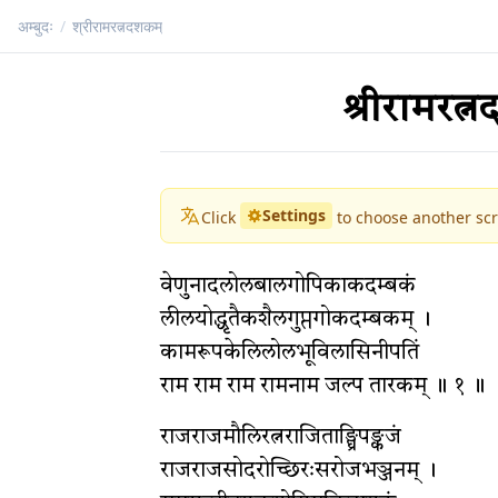
अम्बुदः
/
श्रीरामरत्नदशकम्
श्रीरामरत्
Settings
Click
to choose another scr
वेणुनादलोलबालगोपिकाकदम्बकं
लीलयोद्धृतैकशैलगुप्तगोकदम्बकम् ।
कामरूपकेलिलोलभूविलासिनीपतिं
राम राम राम रामनाम जल्प तारकम् ॥ १ ॥
राजराजमौलिरत्नराजिताङ्घ्रिपङ्कजं
राजराजसोदरोच्छिरःसरोजभञ्जनम् ।