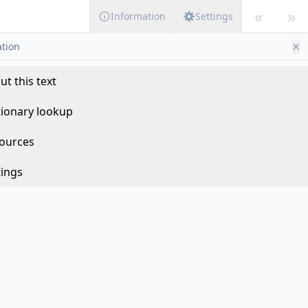
«
»
Information
Settings
×
tion
ut this text
tionary lookup
ources
tings