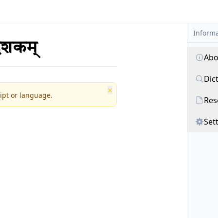
Informa
नदशकम्
Abo
Dic
×
ipt or language.
Res
Set