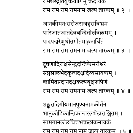
रामशब्द्गीतयुक्तयोगिमुक्तिदायकं
राम राम राम रामनाम जल्प तारकम् ॥ २ ॥
जानकीमनःसरोजराजहंसविभ्रमं
पारिजातजातदेववन्दितोरुविक्रमम् ।
पादपद्मरेणुधौतगौतमाङ्गनार्चितं
राम राम राम रामनाम जल्प तारकम् ॥ ३ ॥
दूषणादिराक्षसेन्द्रदन्तिकेसरीश्वरं
सप्तसालभेदकृत्यदक्षदिव्यसायकम् ।
कामितप्रदानदक्षकल्पवृक्षरूपिणं
राम राम राम रामनाम जल्प तारकम् ॥ ४ ॥
शङ्करादिगीयमानपुण्यनामकीर्तनं
भानुकोटिकान्तिकान्तरत्नशेखराञ्चितम् ।
सामगानलोलचित्तभक्तलोकनायकं
राम राम राम राम नाम जल्प तारकम् ॥ ५ ॥