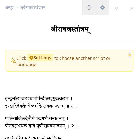
«
»
अम्बुदः
/
श्रीराघवस्तोत्रम्
श्रीराघवस्तोत्रम्
×
Settings
Click
to choose another script or
language.
इन्द्रनीलाचलश्याममिन्दीवरदृगुज्ज्वलम् ।
इन्द्रादिदैवतैः सेव्यमीडे राघवनन्दनम् ॥ १ ॥
पालिताखिलदेवौघं पद्मगर्भं सनातनम् ।
पीनवक्षःस्थलं वन्दे पूर्णं राघवनन्दनम् ॥ २ ॥
दशग्रीवरिपुं भद्रं दावतुल्यं सुरद्विषाम् ।