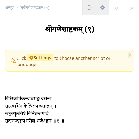
«
»
अम्बुदः
/
श्रीगणेशाष्टकम् (१)
श्रीगणेशाष्टकम् (१)
×
Settings
Click
to choose another script or
language.
गिरिस्वामिकन्यावराङ्गे वसन्तं
सुरस्वामिनं केलिरूपं हसन्तम् ।
लघुस्थूलविघ्नं विनिघ्नन्तमाद्यं
सदानन्दरूपं गणेशं भजेऽहम् ॥ १ ॥