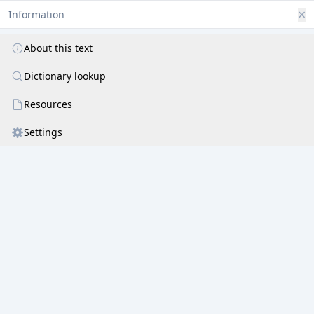
×
Information
About this text
Dictionary lookup
Resources
Settings
अजं तुन्दिलं व्योमधर्मोपमेयं
भृशं दन्तपाणिं 1सुजातैकदन्तम् ।
गले हास्तिकं नागयज्ञोपवीतं
सदानन्दरूपं गणेशं भजेऽहम् ॥ २ ॥