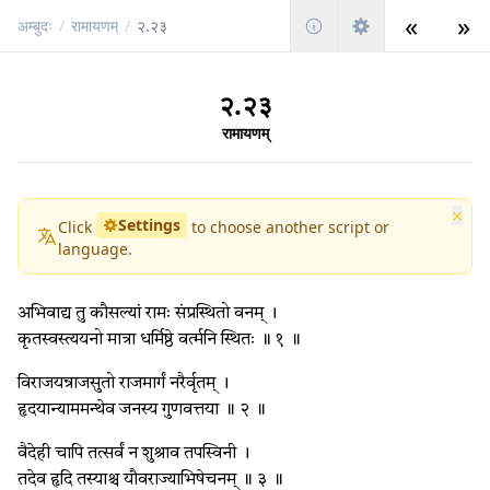
«
»
अम्बुदः
/
रामायणम्
/
२.२३
२.२३
रामायणम्
×
Settings
Click
to choose another script or
language.
अभिवाद्य तु कौसल्यां रामः संप्रस्थितो वनम् ।
कृतस्वस्त्ययनो मात्रा धर्मिष्ठे वर्त्मनि स्थितः ॥ १ ॥
विराजयन्राजसुतो राजमार्गं नरैर्वृतम् ।
हृदयान्याममन्थेव जनस्य गुणवत्तया ॥ २ ॥
वैदेही चापि तत्सर्वं न शुश्राव तपस्विनी ।
तदेव हृदि तस्याश्च यौवराज्याभिषेचनम् ॥ ३ ॥