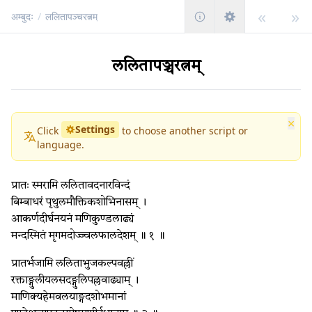
«
»
अम्बुदः
/
ललितापञ्चरत्नम्
ललितापञ्चरत्नम्
×
Settings
Click
to choose another script or
language.
प्रातः स्मरामि ललितावदनारविन्दं
बिम्बाधरं पृथुलमौक्तिकशोभिनासम् ।
आकर्णदीर्घनयनं मणिकुण्डलाढ्यं
मन्दस्मितं मृगमदोज्ज्वलफालदेशम् ॥ १ ॥
प्रातर्भजामि ललिताभुजकल्पवल्लीं
रक्ताङ्गुलीयलसदङ्गुलिपल्लवाढ्याम् ।
माणिक्यहेमवलयाङ्गदशोभमानां