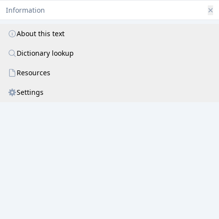
पुण्ड्रेक्षुचापकुसुमेषुसृणीर्दधानाम् ॥ २ ॥
×
Information
प्रातर्नमामि ललिताचरणारविन्दं
भक्तेष्टदाननिरतं भवसिन्धुपोतम् ।
About this text
पद्मासनादिसुरनायकपूजनीयं
Dictionary lookup
पद्माङ्कुशध्वजसुदर्शनलाञ्छनाढ्यम् ॥ ३ ॥
Resources
प्रातः स्तुवे परशिवां ललितां भवानीं
त्रय्यन्तवेद्यविभवां करुणानवद्याम् ।
Settings
विश्वस्य सृष्टिविलयस्थितिहेतुभूतां
विद्येश्वरीं निगमवाङ्मनसातिदूराम् ॥ ४ ॥
प्रातर्वदामि ललिते तव पुण्यनाम
कामेश्वरीति कमलेति महेश्वरीति ।
श्रीशाम्भवीति जगतां जननी परेति
वाग्देवतेति वचसा त्रिपुरेश्वरीति ॥ ५ ॥
यः श्लोकपञ्चकमिदं ललिताम्बिकायाः
सौभाग्यदं सुललितं पठति प्रभाते ।
तस्मै ददाति ललिता झटिति प्रसन्ना